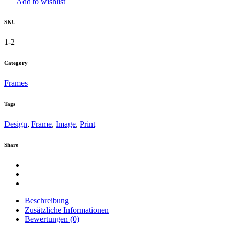
Add to wishlist
SKU
1-2
Category
Frames
Tags
Design
,
Frame
,
Image
,
Print
Share
Beschreibung
Zusätzliche Informationen
Bewertungen (0)