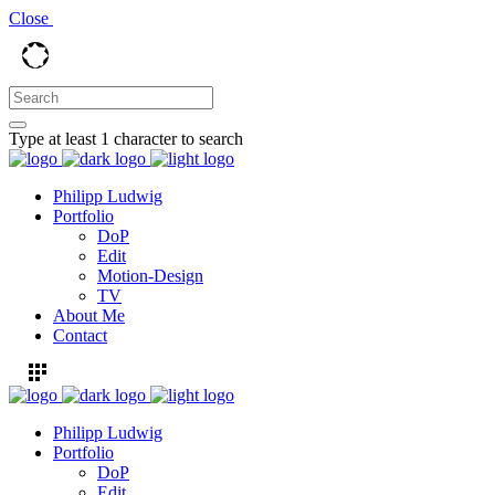
Close
Type at least 1 character to search
Philipp Ludwig
Portfolio
DoP
Edit
Motion-Design
TV
About Me
Contact
Philipp Ludwig
Portfolio
DoP
Edit