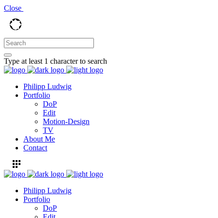
Close
Type at least 1 character to search
Philipp Ludwig
Portfolio
DoP
Edit
Motion-Design
TV
About Me
Contact
Philipp Ludwig
Portfolio
DoP
Edit