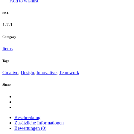
Add to wishlist
SKU
1-7-1
Category
Items
Tags
Creative
,
Design
,
Innovative
,
Teamwork
Share
Beschreibung
Zusätzliche Informationen
Bewertungen (0)