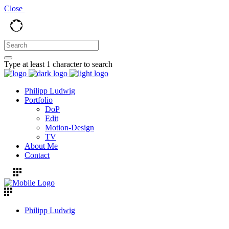
Close
Type at least 1 character to search
Philipp Ludwig
Portfolio
DoP
Edit
Motion-Design
TV
About Me
Contact
Philipp Ludwig