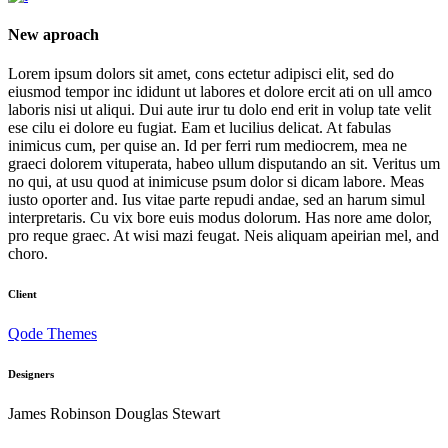
New aproach
Lorem ipsum dolors sit amet, cons ectetur adipisci elit, sed do
eiusmod tempor inc ididunt ut labores et dolore ercit ati on ull amco
laboris nisi ut aliqui. Dui aute irur tu dolo end erit in volup tate velit
ese cilu ei dolore eu fugiat. Eam et lucilius delicat. At fabulas
inimicus cum, per quise an. Id per ferri rum mediocrem, mea ne
graeci dolorem vituperata, habeo ullum disputando an sit. Veritus um
no qui, at usu quod at inimicuse psum dolor si dicam labore. Meas
iusto oporter and. Ius vitae parte repudi andae, sed an harum simul
interpretaris. Cu vix bore euis modus dolorum. Has nore ame dolor,
pro reque graec. At wisi mazi feugat. Neis aliquam apeirian mel, and
choro.
Client
Qode Themes
Designers
James Robinson Douglas Stewart